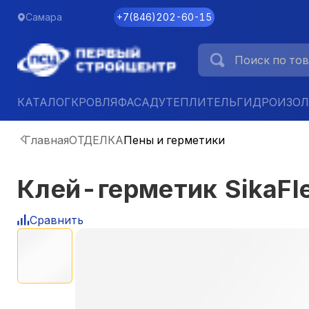
Самара
+7
(
846
)
202-60-15
КАТАЛОГ
КРОВЛЯ
ФАСАД
УТЕПЛИТЕЛЬ
ГИДРОИЗО
Главная
ОТДЕЛКА
Пены и герметики
Клей-герметик SikaFl
Сравнить