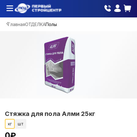
Главная
ОТДЕЛКА
Полы
Стяжка для пола Алми 25кг
кг
шт
0
₽