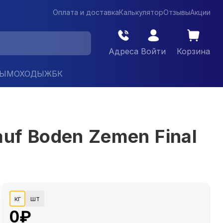
Оплата и доставка
Калькулятор
Отзывы
Акции
Адреса
Войти
Корзина
ДЫМОХОДЫ
ЖБК
uf Boden Zemen Final
кг
шт
0
₽