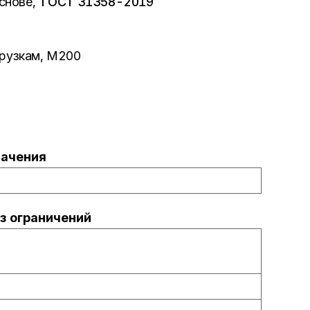
снове,
ГОСТ 31358-2019
грузкам, М200
начения
з ограничений