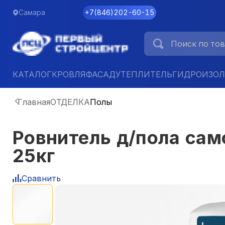
Самара
+7
(
846
)
202-60-15
КАТАЛОГ
КРОВЛЯ
ФАСАД
УТЕПЛИТЕЛЬ
ГИДРОИЗО
Главная
ОТДЕЛКА
Полы
Ровнитель д/пола сам
25кг
Сравнить