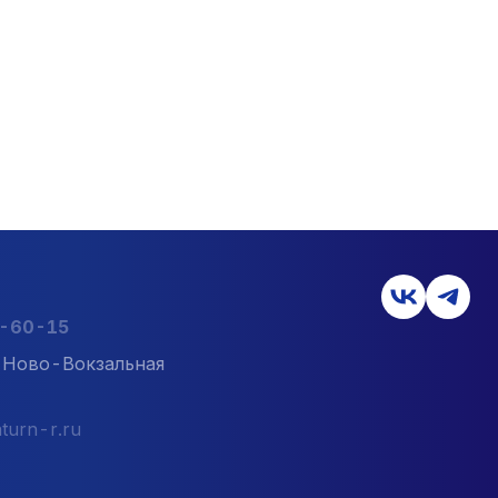
2-60-15
л. Ново-Вокзальная
turn-r.ru