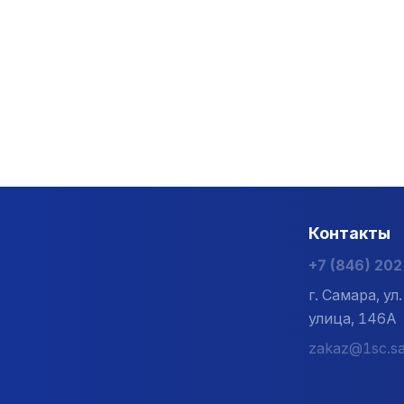
Контакты
+7 (846) 20
г. Самара, у
улица, 146А
zakaz@1sc.sa