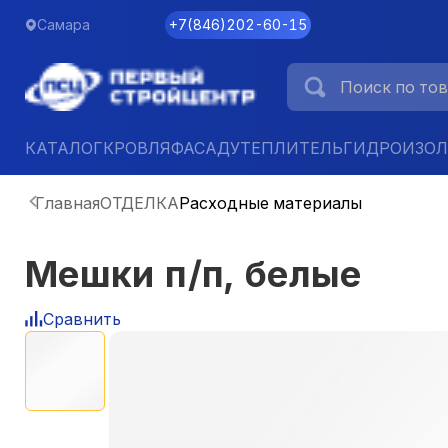
Самара
+7
(
846
)
202-60-15
КАТАЛОГ
КРОВЛЯ
ФАСАД
УТЕПЛИТЕЛЬ
ГИДРОИЗО
Главная
ОТДЕЛКА
Расходные материалы
Мешки п/п, белые
Сравнить