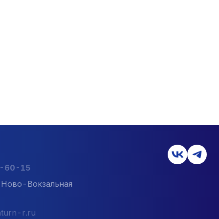
2-60-15
л. Ново-Вокзальная
turn-r.ru