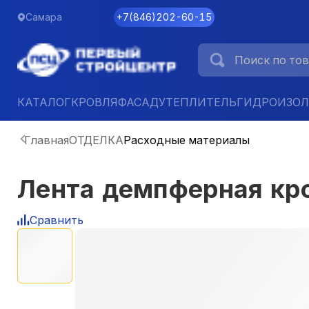
Самара
+7
(
846
)
202-60-15
КАТАЛОГ
КРОВЛЯ
ФАСАД
УТЕПЛИТЕЛЬ
ГИДРОИЗО
Главная
ОТДЕЛКА
Расходные материалы
Лента демпферная кр
Сравнить