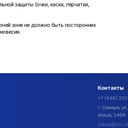
ной защиты (очки, каска, перчатки,
очей зоне не должно быть посторонних
новесия.
Контакты
+7 (846) 20
г. Самара, у
улица, 146А
zakaz@1sc.sa