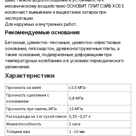
механическому воздействию ОСНОВИТ ПЛИТСЭЙВ ХС6 Е
исключают вымывание и выцветание затирки при
эксплуатации.
Для наружных и внутренних работ.
Рекомендуемые основания
Бетонные, цементно-песчаные, цементно-известковые
основания, гипсокартон, древесностружечные плиты, а
также основания, подверженные деформациям при
температурных колебаниях и в условиях периодического
увлажнения.
Характеристики
Прочность на изгиб
≥3,5 МПа
Прочность сцепления с
0,8 МПа
основанием
Прочность при сжатии, МПа
15 МПа
Расход воды на 1 кг сухой смеси
0,35-0,37 л
Жизнеспособность
2 часа
Толщина шва
1-10 мм