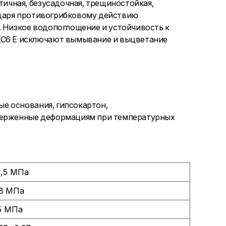
чная, безусадочная, трещиностойкая,
одаря противогрибковому действию
. Низкое водопоглощение и устойчивость к
6 Е исключают вымывание и выцветание
е основания, гипсокартон,
дверженные деформациям при температурных
3,5 МПа
,8 МПа
5 МПа