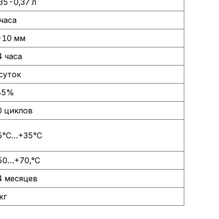
35-0,37 л
часа
-10 мм
4 часа
 суток
85%
0 циклов
5°С…+35°С
50…+70,°С
4 месяцев
кг