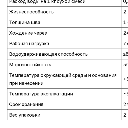
Расход воды на 1 кг сухой смеси
0,
Жизнеспособность
2 
Толщина шва
1
Хождение через
2
Рабочая нагрузка
7
Водоудерживающая способность
≥
Морозостойкость
5
Температура окружающей среды и основания
+
при нанесении
Температура эксплуатации
-
Срок хранения
2
Вес упаковки
2 