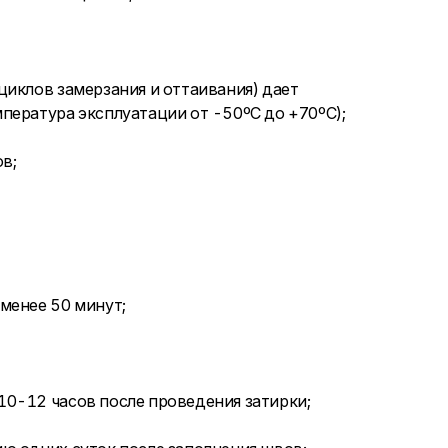
циклов замерзания и оттаивания) дает
пература эксплуатации от -50ºC до +70ºC);
в;
менее 50 минут;
0-12 часов после проведения затирки;