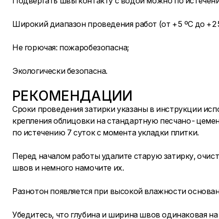
Подвергать швы контакту с водой можно по истечени
Широкий диапазон проведения работ (от +5 ºC до +25
Не горючая: пожаробезопасна;
Экологически безопасна.
РЕКОМЕНДАЦИИ
Сроки проведения затирки указаны в инструкции испо
крепления облицовки на стандартную песчано-цеме
по истечению 7 суток с момента укладки плитки.
Перед началом работы удалите старую затирку, очист
швов и немного намочите их.
Разнотон появляется при высокой влажности основани
Убедитесь, что глубина и ширина швов одинаковая на 