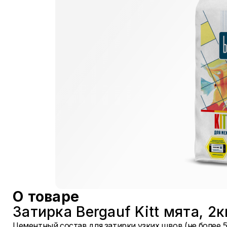
О товаре
Затирка Bergauf Kitt мята, 2
Цементный состав для затирки узких швов (не более