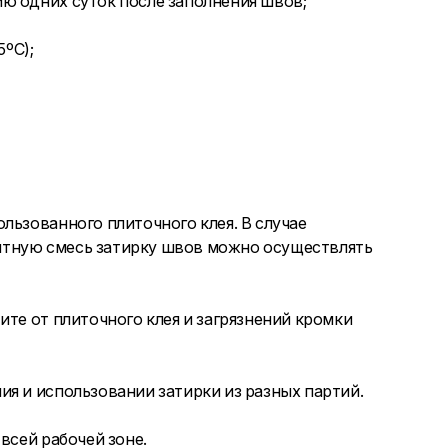
ю одних суток после заполнения швов;
ºC);
льзованного плиточного клея. В случае
нтную смесь затирку швов можно осуществлять
ите от плиточного клея и загрязнений кромки
я и использовании затирки из разных партий.
всей рабочей зоне.