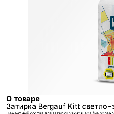
О товаре
Затирка Bergauf Kitt светло
Цементный состав для затирки узких швов (не более