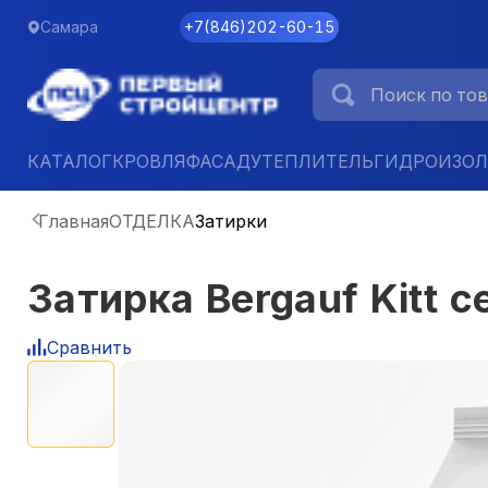
Самара
+7
(
846
)
202-60-15
КАТАЛОГ
КРОВЛЯ
ФАСАД
УТЕПЛИТЕЛЬ
ГИДРОИЗО
Главная
ОТДЕЛКА
Затирки
Затирка Bergauf Kitt 
Сравнить