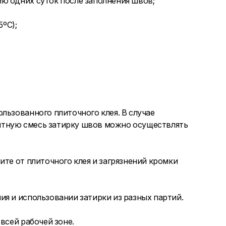
ю одних суток после заполнения швов;
ºC);
льзованного плиточного клея. В случае
нтную смесь затирку швов можно осуществлять
ите от плиточного клея и загрязнений кромки
я и использовании затирки из разных партий.
всей рабочей зоне.