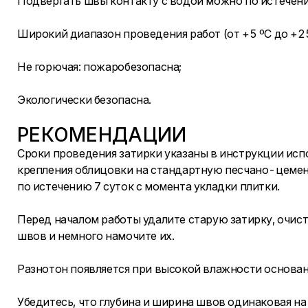
Подвергать швы контакту с водой можно по истечени
Широкий диапазон проведения работ (от +5 ºC до +25
Не горючая: пожаробезопасна;
Экологически безопасна.
РЕКОМЕНДАЦИИ
Сроки проведения затирки указаны в инструкции испо
крепления облицовки на стандартную песчано-цеме
по истечению 7 суток с момента укладки плитки.
Перед началом работы удалите старую затирку, очист
швов и немного намочите их.
Разнотон появляется при высокой влажности основани
Убедитесь, что глубина и ширина швов одинаковая на 