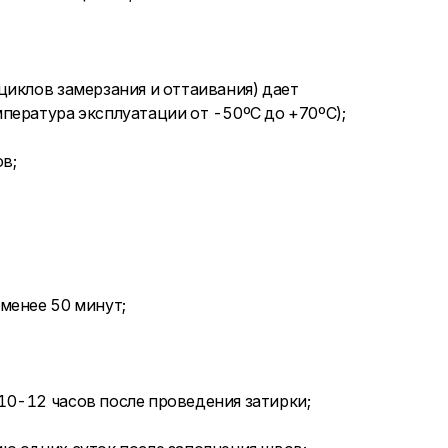
циклов замерзания и оттаивания) дает
пература эксплуатации от -50ºC до +70ºC);
в;
менее 50 минут;
0-12 часов после проведения затирки;