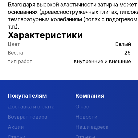
Благодаря высокой эластичности затирка може
основаниях (древесностружечных плитах, гипсока
температурным колебаниям (полах с подогревом,
т.п.).
Характеристики
Цвет
Белый
Вес, кг
25
тип работ
внутренние и внешние
Покупателям
Компания
Доставка и оплата
О нас
Возврат товара
Новости
Акции
Наши адреса
Статьи
Отзывы