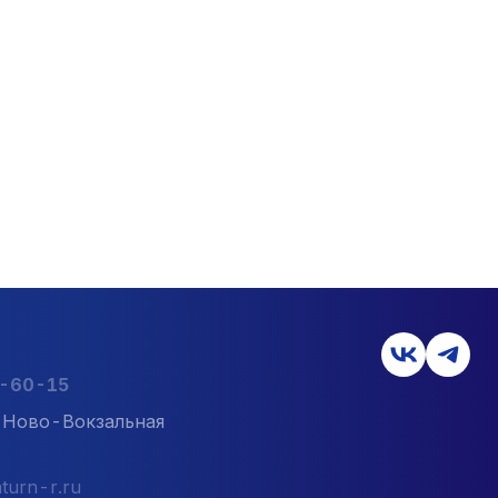
2-60-15
л. Ново-Вокзальная
turn-r.ru