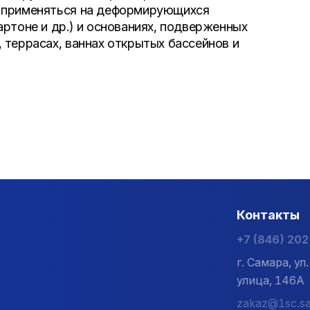
т применяться на деформирующихся
ртоне и др.) и основаниях, подверженных
 террасах, ваннах открытых бассейнов и
Контакты
+7 (846) 20
г. Самара, у
улица, 146А
zakaz@1sc.sa