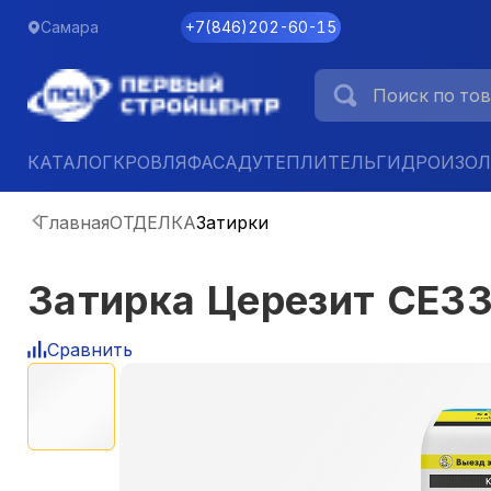
Самара
+7
(
846
)
202-60-15
КАТАЛОГ
КРОВЛЯ
ФАСАД
УТЕПЛИТЕЛЬ
ГИДРОИЗО
Главная
ОТДЕЛКА
Затирки
Затирка Церезит CE33
Сравнить