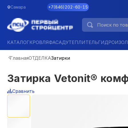
Самара
+7
(
846
)
202-60-15
КАТАЛОГ
КРОВЛЯ
ФАСАД
УТЕПЛИТЕЛЬ
ГИДРОИЗО
Главная
ОТДЕЛКА
Затирки
Затирка Vetonit® комф
Сравнить