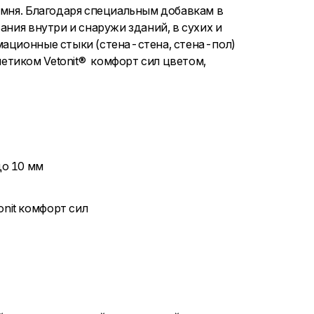
амня. Благодаря специальным добавкам в
ания внутри и снаружи зданий, в сухих и
мационные стыки (стена-стена, стена-пол)
етиком Vetonit® комфорт сил цветом,
о 10 мм
onit комфорт сил