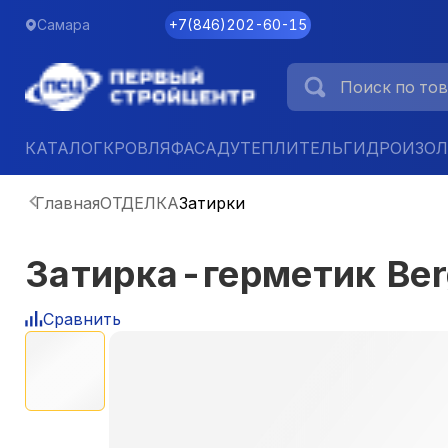
Самара
+7
(
846
)
202-60-15
КАТАЛОГ
КРОВЛЯ
ФАСАД
УТЕПЛИТЕЛЬ
ГИДРОИЗО
Главная
ОТДЕЛКА
Затирки
Затирка-герметик Berg
Сравнить