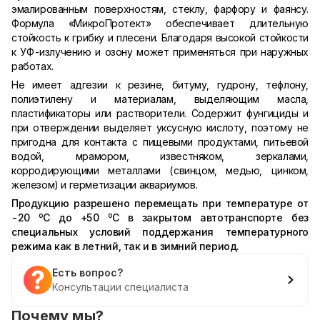
эмалированным поверхностям, стеклу, фарфору и фаянсу.
Формула «МикроПротект» обеспечивает длительную
стойкость к грибку и плесени. Благодаря высокой стойкости
к УФ-излучению и озону может применяться при наружных
работах.
Не имеет адгезии к резине, битуму, гудрону, тефлону,
полиэтилену и материалам, выделяющим масла,
пластификаторы или растворители. Содержит фунгициды и
при отверждении выделяет уксусную кислоту, поэтому не
пригодна для контакта с пищевыми продуктами, питьевой
водой, мрамором, известняком, зеркалами,
корродирующими металлами (свинцом, медью, цинком,
железом) и герметизации аквариумов.
Продукцию разрешено перемещать при температуре от
о
о
-20
С до +50
С в закрытом автотранспорте без
специальных условий поддержания температурного
режима как в летний, так и в зимний период.
Есть вопрос?
Консультации специалиста
Почему мы?