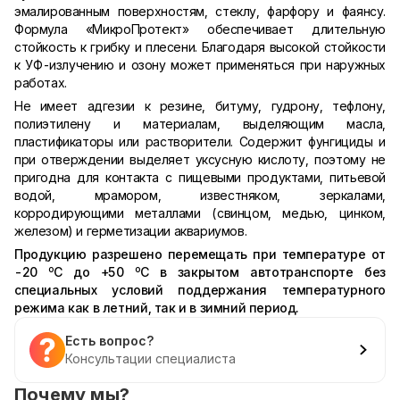
эмалированным поверхностям, стеклу, фарфору и фаянсу.
Формула «МикроПротект» обеспечивает длительную
стойкость к грибку и плесени. Благодаря высокой стойкости
к УФ-излучению и озону может применяться при наружных
работах.
Не имеет адгезии к резине, битуму, гудрону, тефлону,
полиэтилену и материалам, выделяющим масла,
пластификаторы или растворители. Содержит фунгициды и
при отверждении выделяет уксусную кислоту, поэтому не
пригодна для контакта с пищевыми продуктами, питьевой
водой, мрамором, известняком, зеркалами,
корродирующими металлами (свинцом, медью, цинком,
железом) и герметизации аквариумов.
Продукцию разрешено перемещать при температуре от
о
о
-20
С до +50
С в закрытом автотранспорте без
специальных условий поддержания температурного
режима как в летний, так и в зимний период.
Есть вопрос?
Консультации специалиста
Почему мы?