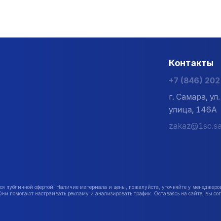
Контакты
+7 (846) 20
г. Самара, у
улица, 146А
zakaz@1sc.sa
публичной офертой. Наличие материала и цены, пожалуйста, уточняйте у менеджеро
Они помогают настраивать рекламу и анализировать трафик. Оставаясь на сайте, вы сог