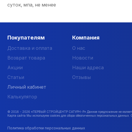
суток, мпа, не менее
Покупателям
Компания
Доставка и оплата
О нас
Возврат товара
Новости
Акции
Наши адреса
Статьи
Отзывы
Личный кабинет
Калькулятор
© 2016 -
2026
«ПЕРВЫЙ СТРОЙЦЕНТР САТУРН-Р» Данное предложение не является 
Карта сайта Мы используем cookies для сбора обезличенных персональных данных. 
Политика обработки персональных данных