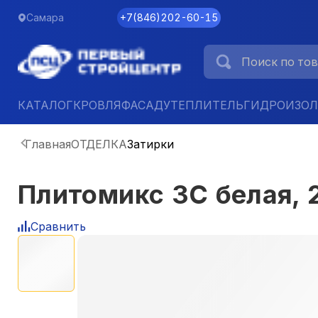
Самара
+7
(
846
)
202-60-15
КАТАЛОГ
КРОВЛЯ
ФАСАД
УТЕПЛИТЕЛЬ
ГИДРОИЗО
Главная
ОТДЕЛКА
Затирки
Плитомикс ЗС белая, 2
Сравнить