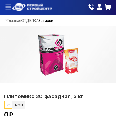
Главная
ОТДЕЛКА
Затирки
Плитомикс ЗС фасадная, 3 кг
кг
меш
0
₽