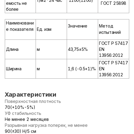
г/м2*24 час
1100(1200)
емость не
ГОСТ 2589
8
более
Наименовани
Значение
Метод
е показателя
Ед. изм
испытаний
ГОСТ Р 57417
Длина
м
43,75±5%
EN
13956:2012
ГОСТ Р 57417
Ширина
м
1,6 (-0.5+1)%
EN
13956:2012
Характеристики
Поверхностная плотность
70(+10%-5%)
УФ стабильность
Не менее 2 месяцев
Разрывная нагрузка поперек, не менее
90(±30) Н/5 см