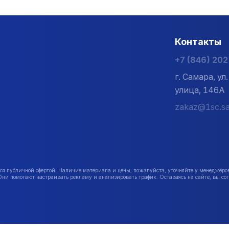
Контакты
+7 (846) 20
г. Самара, у
улица, 146А
zakaz@1sc.sa
публичной офертой. Наличие материала и цены, пожалуйста, уточняйте у менеджеро
Они помогают настраивать рекламу и анализировать трафик. Оставаясь на сайте, вы сог