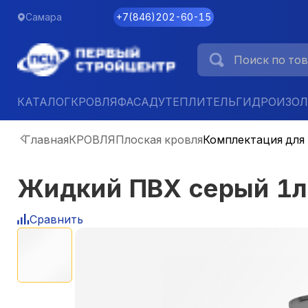
Самара
+7
(
846
)
202-60-15
КАТАЛОГ
КРОВЛЯ
ФАСАД
УТЕПЛИТЕЛЬ
ГИДРОИЗО
Главная
КРОВЛЯ
Плоская кровля
Комплектация для
Жидкий ПВХ серый 1
Сравнить