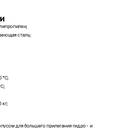
ки
олипропилен;
веющая сталь;
 °С;
С;
 кг;
пусом для большего прилегания гидро- и