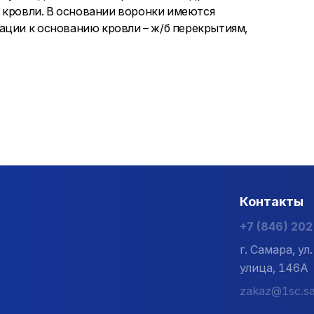
и кровли. В основании воронки имеются
ации к основанию кровли – ж/б перекрытиям,
Контакты
+7 (846) 20
г. Самара, у
улица, 146А
zakaz@1sc.sa