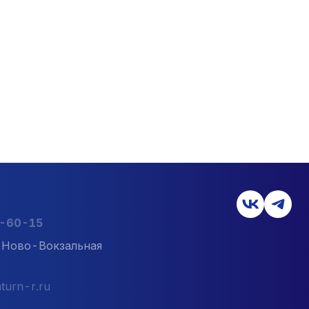
2-60-15
л. Ново-Вокзальная
turn-r.ru