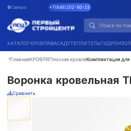
Самара
+7
(
846
)
202-60-15
КАТАЛОГ
КРОВЛЯ
ФАСАД
УТЕПЛИТЕЛЬ
ГИДРОИЗО
Главная
КРОВЛЯ
Плоская кровля
Комплектация для
Воронка кровельная 
Сравнить