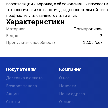
пароизоляции к воронке, а её основания – к плоскост
технологические отверстия для дополнительной фикс
профнастилу из стального листа и т.п.
Характеристики
Материал
Полипропилен
Вес, кг
2
Пропускная способность
12.0 л/сек
Покупателям
Компания
Доставка и оплата
О нас
Возврат товара
Новости
Акции
Наши адреса
Статьи
Отзывы