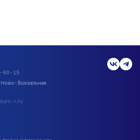
2-60-15
л. Ново-Вокзальная
turn-r.ru