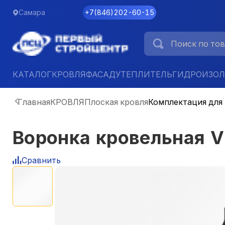
Самара
+7
(
846
)
202-60-15
КАТАЛОГ
КРОВЛЯ
ФАСАД
УТЕПЛИТЕЛЬ
ГИДРОИЗО
Главная
КРОВЛЯ
Плоская кровля
Комплектация для
Воронка кровельная
Сравнить