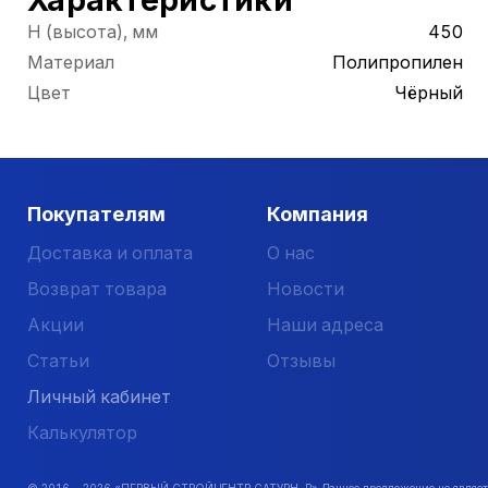
Характеристики
Н (высота), мм
450
Материал
Полипропилен
Цвет
Чёрный
Покупателям
Компания
Доставка и оплата
О нас
Возврат товара
Новости
Акции
Наши адреса
Статьи
Отзывы
Личный кабинет
Калькулятор