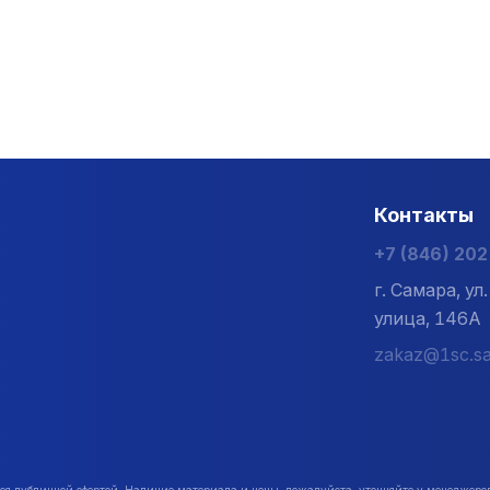
Контакты
+7 (846) 20
г. Самара, у
улица, 146А
zakaz@1sc.sa