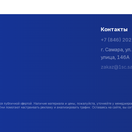
Контакты
+7 (846) 20
г. Самара, у
улица, 146А
zakaz@1sc.sa
публичной офертой. Наличие материала и цены, пожалуйста, уточняйте у менеджеро
Они помогают настраивать рекламу и анализировать трафик. Оставаясь на сайте, вы сог