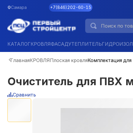
Самара
+7
(
846
)
202-60-15
КАТАЛОГ
КРОВЛЯ
ФАСАД
УТЕПЛИТЕЛЬ
ГИДРОИЗО
Главная
КРОВЛЯ
Плоская кровля
Комплектация для
Очиститель для ПВХ м
Сравнить