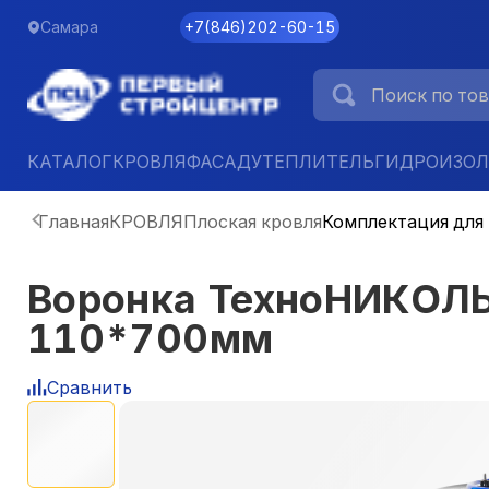
Самара
+7
(
846
)
202-60-15
КАТАЛОГ
КРОВЛЯ
ФАСАД
УТЕПЛИТЕЛЬ
ГИДРОИЗО
Главная
КРОВЛЯ
Плоская кровля
Комплектация для
Воронка ТехноНИКОЛЬ
110*700мм
Сравнить