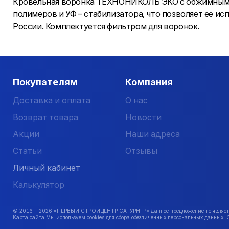
Кровельная воронка ТЕХНОНИКОЛЬ ЭКО с обжимным ф
полимеров и УФ – стабилизатора, что позволяет ее ис
России. Комплектуется фильтром для воронок.
Покупателям
Компания
Доставка и оплата
О нас
Возврат товара
Новости
Акции
Наши адреса
Статьи
Отзывы
Личный кабинет
Калькулятор
© 2016 -
2026
«ПЕРВЫЙ СТРОЙЦЕНТР САТУРН-Р» Данное предложение не является 
Карта сайта Мы используем cookies для сбора обезличенных персональных данных. 