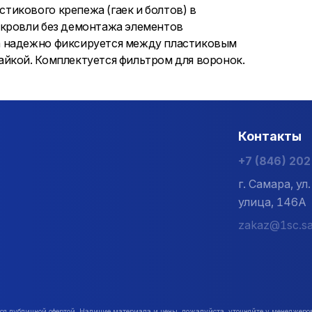
икового крепежа (гаек и болтов) в
 кровли без демонтажа элементов
а надежно фиксируется между пластиковым
йкой. Комплектуется фильтром для воронок.
Контакты
+7 (846) 20
г. Самара, у
улица, 146А
zakaz@1sc.sa
публичной офертой. Наличие материала и цены, пожалуйста, уточняйте у менеджеро