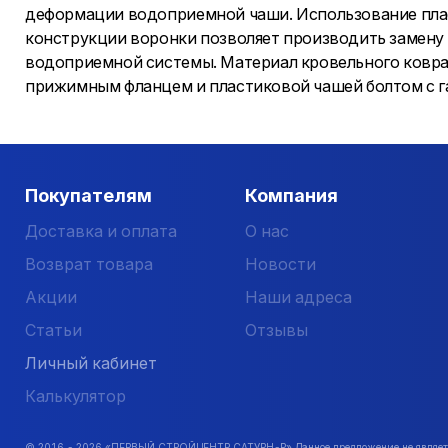
деформации водоприемной чаши. Использование пласт
конструкции воронки позволяет производить замену
водоприемной системы. Материал кровельного ковр
прижимным фланцем и пластиковой чашей болтом с га
Покупателям
Компания
Доставка и оплата
О нас
Возврат товара
Новости
Акции
Наши адреса
Статьи
Отзывы
Личный кабинет
Калькулятор
© 2016 -
2026
«ПЕРВЫЙ СТРОЙЦЕНТР САТУРН-Р» Данное предложение не является 