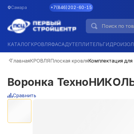
Самара
+7
(
846
)
202-60-15
КАТАЛОГ
КРОВЛЯ
ФАСАД
УТЕПЛИТЕЛЬ
ГИДРОИЗО
Главная
КРОВЛЯ
Плоская кровля
Комплектация для
Воронка ТехноНИКОЛ
Сравнить