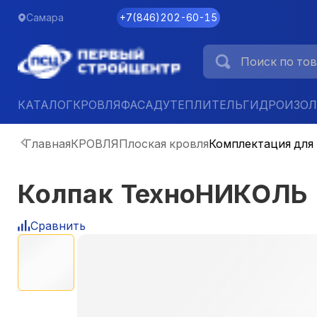
Самара
+7
(
846
)
202-60-15
КАТАЛОГ
КРОВЛЯ
ФАСАД
УТЕПЛИТЕЛЬ
ГИДРОИЗО
Главная
КРОВЛЯ
Плоская кровля
Комплектация для
Колпак ТехноНИКОЛЬ 
Сравнить