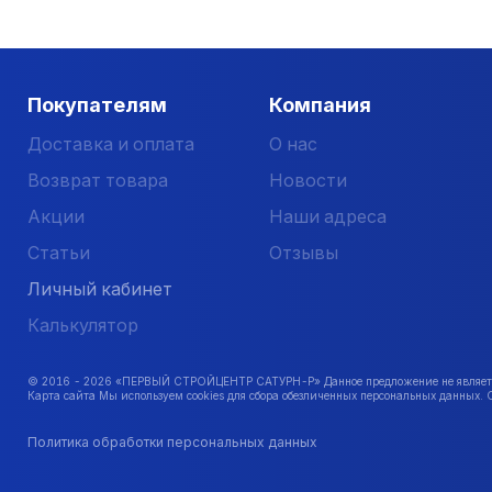
Покупателям
Компания
Доставка и оплата
О нас
Возврат товара
Новости
Акции
Наши адреса
Статьи
Отзывы
Личный кабинет
Калькулятор
© 2016 -
2026
«ПЕРВЫЙ СТРОЙЦЕНТР САТУРН-Р» Данное предложение не является 
Карта сайта Мы используем cookies для сбора обезличенных персональных данных. 
Политика обработки персональных данных