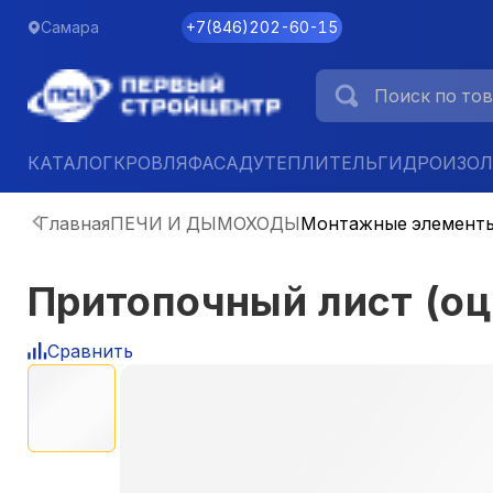
Самара
+7
(
846
)
202-60-15
КАТАЛОГ
КРОВЛЯ
ФАСАД
УТЕПЛИТЕЛЬ
ГИДРОИЗО
Главная
ПЕЧИ И ДЫМОХОДЫ
Монтажные элемент
Притопочный лист (оц
Сравнить