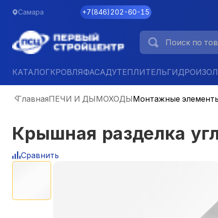
Самара
+7
(
846
)
202-60-15
КАТАЛОГ
КРОВЛЯ
ФАСАД
УТЕПЛИТЕЛЬ
ГИДРОИЗО
Главная
ПЕЧИ И ДЫМОХОДЫ
Монтажные элемент
Крышная разделка угл
Сравнить