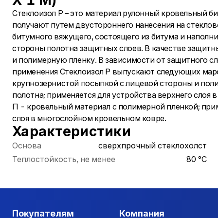
Х 1 М)
Стеклоизол Р – это материал рулонный кровельный б
получают путем двустороннего нанесения на стеклов
битумного вяжущего, состоящего из битума и наполн
стороны полотна защитных слоев. В качестве защит
и полимерную пленку. В зависимости от защитного сл
применения Стеклоизол Р выпускают следующих марок
крупнозернистой посыпкой с лицевой стороны и пол
полотна; применяется для устройства верхнего слоя 
П - кровельный материал с полимерной пленкой; при
слоя в многослойном кровельном ковре.
Характеристики
Основа
сверхпрочный стеклохолст
Теплостойкость, не менее
80 °С
Покупателям
Компания