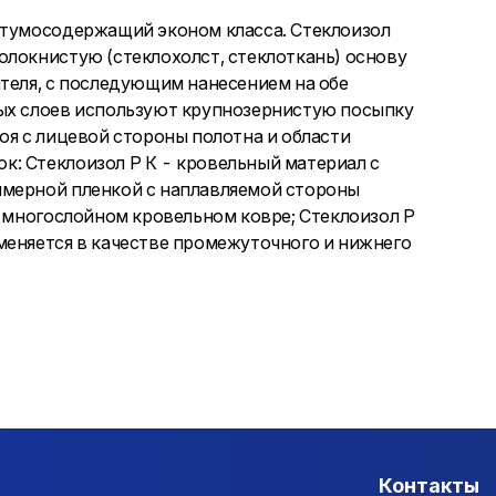
итумосодержащий эконом класса. Стеклоизол
олокнистую (стеклохолст, стеклоткань) основу
ителя, с последующим нанесением на обе
ных слоев используют крупнозернистую посыпку
оя с лицевой стороны полотна и области
: Стеклоизол Р К - кровельный материал с
имерной пленкой с наплавляемой стороны
в многослойном кровельном ковре; Стеклоизол Р
меняется в качестве промежуточного и нижнего
Контакты