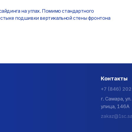
сайдинга на углах. Помимо стандартного
а стыке подшивки вертикальной стены фронтона
Контакты
+7 (846) 20
г. Самара, у
улица, 146А
zakaz@1sc.sa