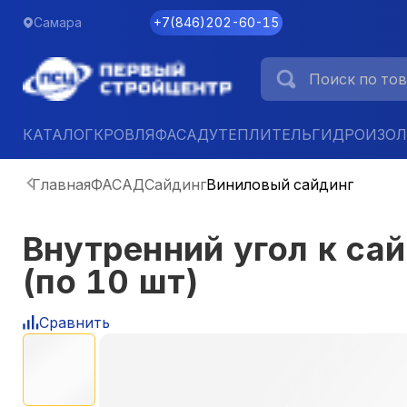
Самара
+7
(
846
)
202-60-15
КАТАЛОГ
КРОВЛЯ
ФАСАД
УТЕПЛИТЕЛЬ
ГИДРОИЗО
Главная
ФАСАД
Сайдинг
Виниловый сайдинг
Внутренний угол к сай
(по 10 шт)
Сравнить