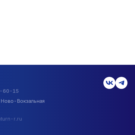
2-60-15
л. Ново-Вокзальная
turn-r.ru