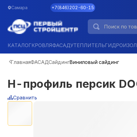
Самара
+7
(
846
)
202-60-15
КАТАЛОГ
КРОВЛЯ
ФАСАД
УТЕПЛИТЕЛЬ
ГИДРОИЗО
Главная
ФАСАД
Сайдинг
Виниловый сайдинг
H-профиль персик D
Сравнить