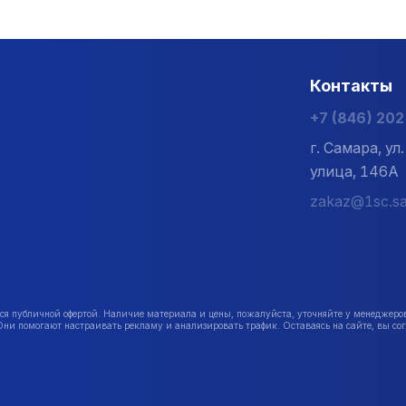
Контакты
+7 (846) 20
г. Самара, у
улица, 146А
zakaz@1sc.sa
публичной офертой. Наличие материала и цены, пожалуйста, уточняйте у менеджеро
Они помогают настраивать рекламу и анализировать трафик. Оставаясь на сайте, вы сог