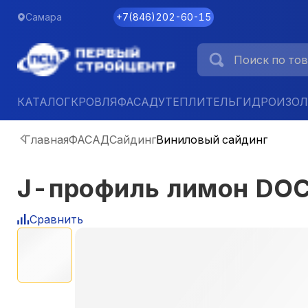
Самара
+7
(
846
)
202-60-15
КАТАЛОГ
КРОВЛЯ
ФАСАД
УТЕПЛИТЕЛЬ
ГИДРОИЗО
Главная
ФАСАД
Сайдинг
Виниловый сайдинг
J-профиль лимон DO
Сравнить