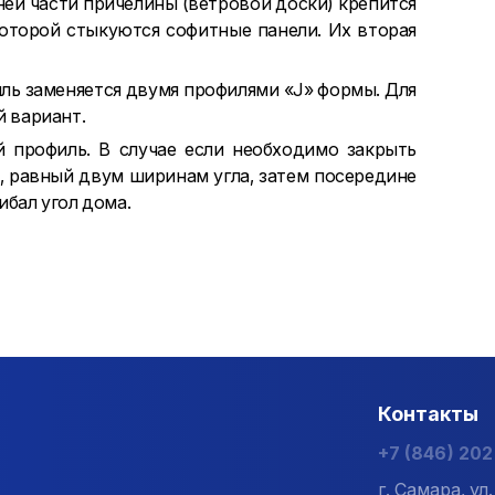
ней части причелины (ветровой доски) крепится
 которой стыкуются софитные панели. Их вторая
ль заменяется двумя профилями «J» формы. Для
 вариант.
й профиль. В случае если необходимо закрыть
к, равный двум ширинам угла, затем посередине
ибал угол дома.
Контакты
+7 (846) 20
г. Самара, у