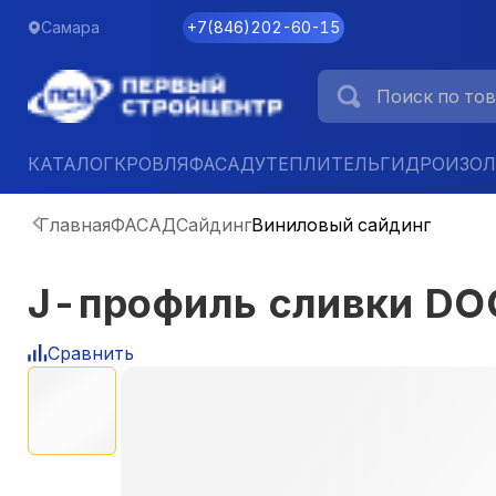
Самара
+7
(
846
)
202-60-15
КАТАЛОГ
КРОВЛЯ
ФАСАД
УТЕПЛИТЕЛЬ
ГИДРОИЗО
Главная
ФАСАД
Сайдинг
Виниловый сайдинг
J-профиль сливки DO
Сравнить