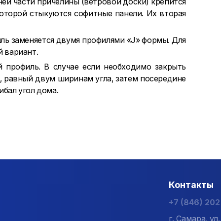
ней части причелины (ветровой доски) крепится
 которой стыкуются софитные панели. Их вторая
ль заменяется двумя профилями «J» формы. Для
 вариант.
й профиль. В случае если необходимо закрыть
к, равный двум ширинам угла, затем посередине
ибал угол дома.
Контакты
+7 (846) 20
г. Самара, у