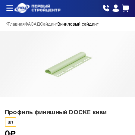
Главная
ФАСАД
Сайдинг
Виниловый сайдинг
Профиль финишный DOCKE киви
шт
0
₽