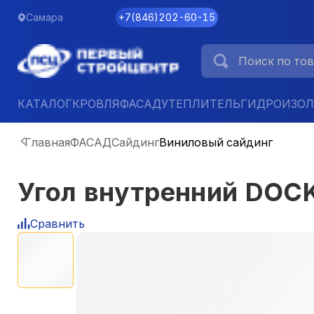
Самара
+7
(
846
)
202-60-15
КАТАЛОГ
КРОВЛЯ
ФАСАД
УТЕПЛИТЕЛЬ
ГИДРОИЗО
Главная
ФАСАД
Сайдинг
Виниловый сайдинг
Угол внутренний DOC
Сравнить