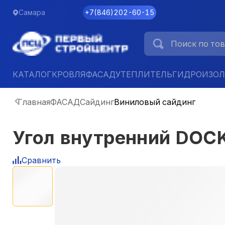
Самара
+7
(
846
)
202-60-15
КАТАЛОГ
КРОВЛЯ
ФАСАД
УТЕПЛИТЕЛЬ
ГИДРОИЗО
Главная
ФАСАД
Сайдинг
Виниловый сайдинг
Угол внутренний DOC
Сравнить