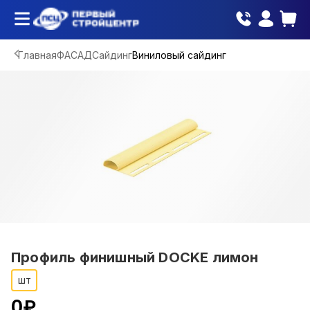
Главная
ФАСАД
Сайдинг
Виниловый сайдинг
Профиль финишный DOCKE лимон
шт
0
₽