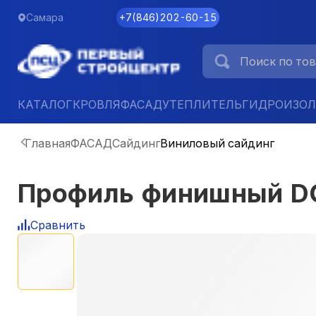
Самара
+7
(
846
)
202-60-15
КАТАЛОГ
КРОВЛЯ
ФАСАД
УТЕПЛИТЕЛЬ
ГИДРОИЗО
Главная
ФАСАД
Сайдинг
Виниловый сайдинг
Профиль финишный D
Сравнить