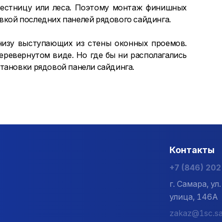
 лестницу или леса. Поэтому монтаж финишных
кой последних панелей рядового сайдинга.
изу выступающих из стены оконных проемов.
ревернутом виде. Но где бы ни располагались
тановки рядовой панели сайдинга.
Контакты
+7 (846) 20
г. Самара, у
улица, 146А
zakaz@1sc.sa