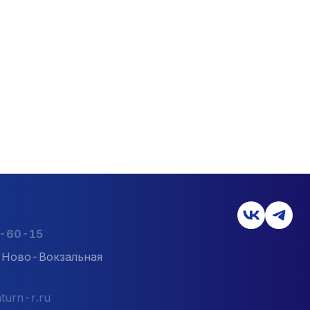
2-60-15
л. Ново-Вокзальная
turn-r.ru