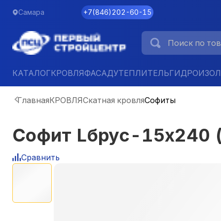
Самара
+7
(
846
)
202-60-15
КАТАЛОГ
КРОВЛЯ
ФАСАД
УТЕПЛИТЕЛЬ
ГИДРОИЗО
Главная
КРОВЛЯ
Скатная кровля
Софиты
Софит Lбрус-15х240 
Сравнить