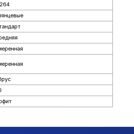
.264
лянцевые
тандарт
редняя
меренная
меренная
брус
0
офит