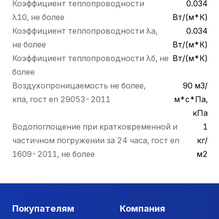
Коэффициент теплопроводности
0.034
λ10, не более
Вт/(м*К)
Коэффициент теплопроводности λа,
0.034
не более
Вт/(м*К)
Коэффициент теплопроводности λб, не
Вт/(м*К)
более
Воздухопроницаемость не более,
90 м3/
кпа, гост en 29053-2011
м*с*Па,
кПа
Водопоглощение при кратковременной и
1
частичном погружении за 24 часа, гост en
кг/
1609-2011, не более
м2
Покупателям
Компания