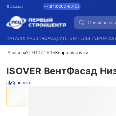
Самара
+7
(
846
)
202-60-15
КАТАЛОГ
КРОВЛЯ
ФАСАД
УТЕПЛИТЕЛЬ
ГИДРОИЗО
Главная
УТЕПЛИТЕЛЬ
Кварцевая вата
ISOVER ВентФасад Ни
Сравнить