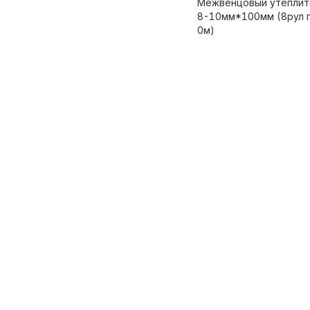
Межвенцовый утеплит
8-10мм*100мм (8рул 
0м)