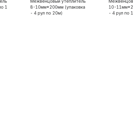
ель
Межвенцовый утеплитель
Межвенцов
по 1
8-10мм*200мм (упаковка
10-11мм*2
- 4 рул по 20м)
- 4 рул по 