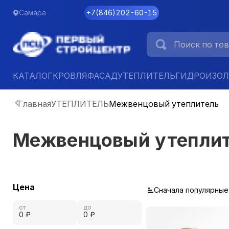
Самара
+7
(
846
)
202-60-15
КАТАЛОГ
КРОВЛЯ
ФАСАД
УТЕПЛИТЕЛЬ
ГИДРОИЗО
Главная
УТЕПЛИТЕЛЬ
Межвенцовый утеплитель
Межвенцовый утепли
Цена
Сначала популярные
от
до