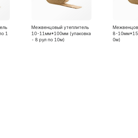
ель
Межвенцовый утеплитель
Межвенцов
по 1
10-11мм*100мм (упаковка
8-10мм*150
- 8 рул по 10м)
0м)