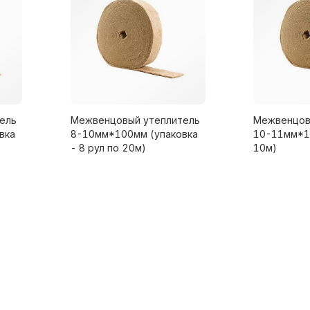
ель
Межвенцовый утеплитель
Межвенцов
вка
8-10мм*100мм (упаковка
10-11мм*1
- 8 рул по 20м)
10м)