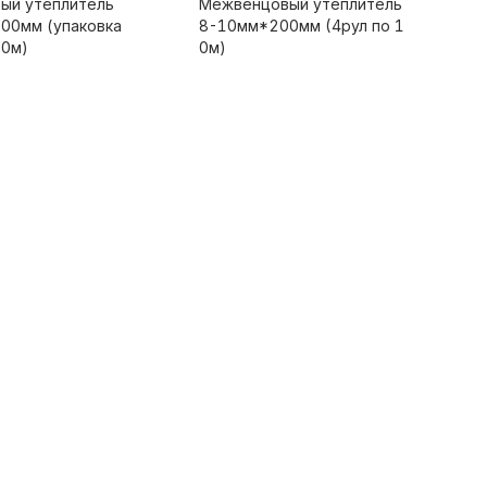
ый утеплитель
Межвенцовый утеплитель
00мм (упаковка
8-10мм*200мм (4рул по 1
10м)
0м)