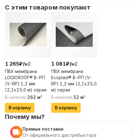
С этим товаром покупают
1 265
₽
/
1 081
₽
/
м2
м2
ПВХ мембрана
ПВХ мембрана
LOGICROOF® В-РП
Ecoplast® В-РП (V-
(V-RP) 1,2 мм
RP) 1,2 мм (2,1х25,0
(2,1х25,0 м) серая
м) серая
В наличии
262
м
В наличии
52
м
2
2
В корзину
В корзину
Почему мы?
Прямые поставки
От официального дистрибьютора