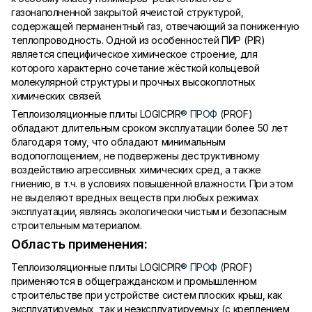
газонаполненной закрытой ячеистой структурой,
содержащей перманентный газ, отвечающий за пониженную
теплопроводность. Одной из особенностей ПИР (PIR)
является специфическое химическое строение, для
которого характерно сочетание жёсткой кольцевой
молекулярной структуры и прочных высокоплотных
химических связей.
Теплоизоляционные плиты LOGICPIR
® ПРОФ (
PROF)
обладают длительным сроком эксплуатации более 50 лет
благодаря тому, что обладают минимальным
водопоглощением, не подвержены деструктивному
воздействию агрессивных химических сред, а также
гниению, в т.ч. в условиях повышенной влажности. При этом
не выделяют вредных веществ при любых режимах
эксплуатации, являясь экологически чистым и безопасным
строительным материалом.
Область применения:
Теплоизоляционные плиты LOGICPIR
® ПРОФ (
PROF)
применяются в общегражданском и промышленном
строительстве при устройстве систем плоских крыш, как
эксплуатируемых, так и неэксплуатируемых (с креплением