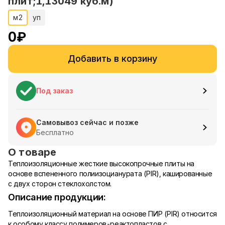
плит;1,13049 куб.м)
м2
уп
0
₽
Добавить в корзину
Под заказ
Самовывоз сейчас и позже
Бесплатно
О товаре
Теплоизоляционные жесткие высокопрочные плиты на
основе вспененного полиизоцианурата (PIR), кашированные
с двух сторон стеклохолстом.
Описание продукции:
Теплоизоляционный материал на основе ПИР (PIR) относится
к особому классу полимеров-реактопластов с