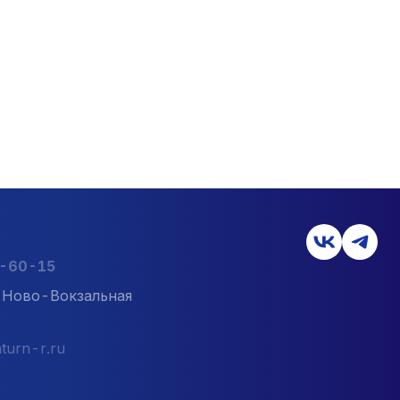
2-60-15
л. Ново-Вокзальная
turn-r.ru