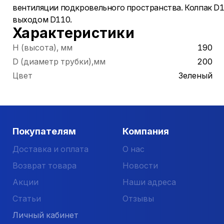
вентиляции подкровельного пространства. Колпак D
выходом D110.
Характеристики
Н (высота), мм
190
D (диаметр трубки),мм
200
Цвет
Зеленый
Покупателям
Компания
Доставка и оплата
О нас
Возврат товара
Новости
Акции
Наши адреса
Статьи
Отзывы
Личный кабинет