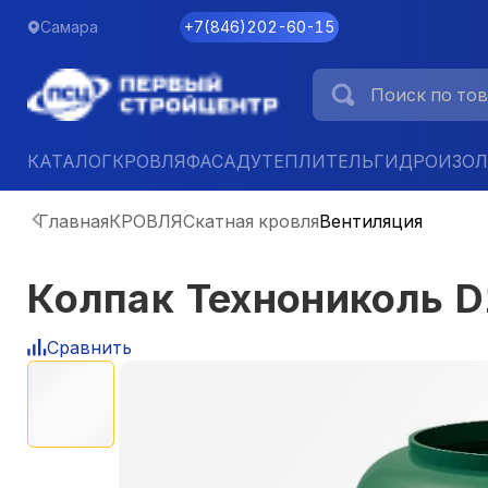
Самара
+7
(
846
)
202-60-15
КАТАЛОГ
КРОВЛЯ
ФАСАД
УТЕПЛИТЕЛЬ
ГИДРОИЗО
Главная
КРОВЛЯ
Скатная кровля
Вентиляция
Колпак Технониколь D
Сравнить