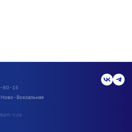
2-60-15
л. Ново-Вокзальная
turn-r.ru