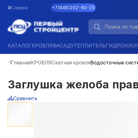
Самара
+7
(
846
)
202-60-15
КАТАЛОГ
КРОВЛЯ
ФАСАД
УТЕПЛИТЕЛЬ
ГИДРОИЗО
Главная
КРОВЛЯ
Скатная кровля
Водосточные сист
Заглушка желоба пра
Сравнить