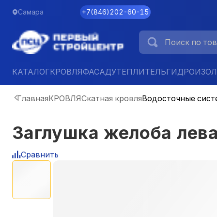
Самара
+7
(
846
)
202-60-15
КАТАЛОГ
КРОВЛЯ
ФАСАД
УТЕПЛИТЕЛЬ
ГИДРОИЗО
Главная
КРОВЛЯ
Скатная кровля
Водосточные сист
Заглушка желоба лев
Сравнить