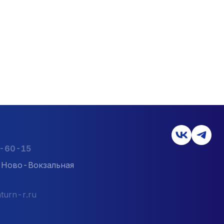
2-60-15
л. Ново-Вокзальная
turn-r.ru