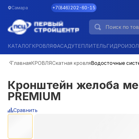
Самара
+7
(
846
)
202-60-15
КАТАЛОГ
КРОВЛЯ
ФАСАД
УТЕПЛИТЕЛЬ
ГИДРОИЗО
Главная
КРОВЛЯ
Скатная кровля
Водосточные сист
Кронштейн желоба ме
PREMIUM
Сравнить