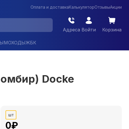
Оплата и доставка
Калькулятор
Отзывы
Акции
Адреса
Войти
Корзина
ДЫМОХОДЫ
ЖБК
омбир) Docke
шт
0
₽