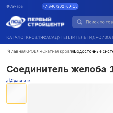
Самара
+7
(
846
)
202-60-15
КАТАЛОГ
КРОВЛЯ
ФАСАД
УТЕПЛИТЕЛЬ
ГИДРОИЗО
Главная
КРОВЛЯ
Скатная кровля
Водосточные сист
Соединитель желоба 
Сравнить