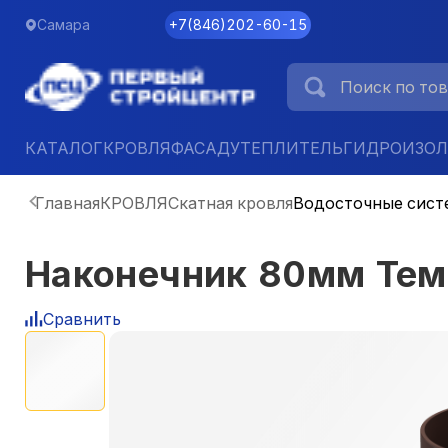
Самара
+7
(
846
)
202-60-15
КАТАЛОГ
КРОВЛЯ
ФАСАД
УТЕПЛИТЕЛЬ
ГИДРОИЗО
Главная
КРОВЛЯ
Скатная кровля
Водосточные сист
Наконечник 80мм Те
Сравнить