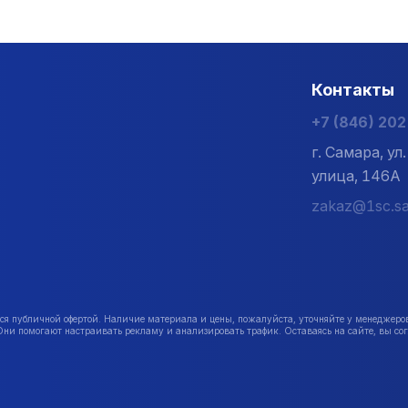
Контакты
+7 (846) 20
г. Самара, у
улица, 146А
zakaz@1sc.sa
публичной офертой. Наличие материала и цены, пожалуйста, уточняйте у менеджеро
Они помогают настраивать рекламу и анализировать трафик. Оставаясь на сайте, вы сог