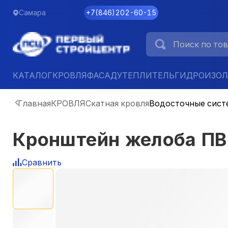
Самара
+7
(
846
)
202-60-15
КАТАЛОГ
КРОВЛЯ
ФАСАД
УТЕПЛИТЕЛЬ
ГИДРОИЗО
Главная
КРОВЛЯ
Скатная кровля
Водосточные сист
Кронштейн желоба ПВ
Сравнить