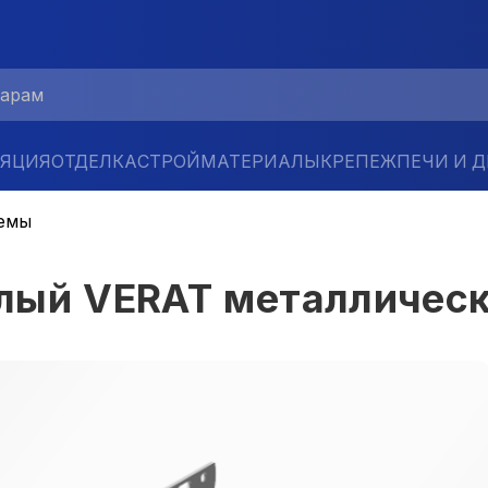
ЛЯЦИЯ
ОТДЕЛКА
СТРОЙМАТЕРИАЛЫ
КРЕПЕЖ
ПЕЧИ И 
емы
лый VERAT металличес