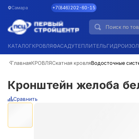
Самара
+7
(
846
)
202-60-15
КАТАЛОГ
КРОВЛЯ
ФАСАД
УТЕПЛИТЕЛЬ
ГИДРОИЗО
Главная
КРОВЛЯ
Скатная кровля
Водосточные сист
Кронштейн желоба бе
Сравнить