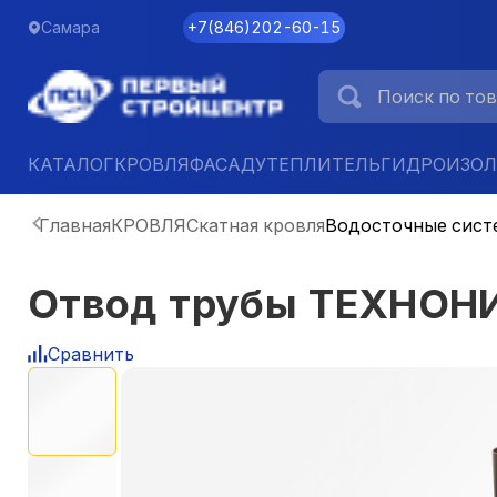
Самара
+7
(
846
)
202-60-15
КАТАЛОГ
КРОВЛЯ
ФАСАД
УТЕПЛИТЕЛЬ
ГИДРОИЗО
Главная
КРОВЛЯ
Скатная кровля
Водосточные сист
Отвод трубы ТЕХНОН
Сравнить